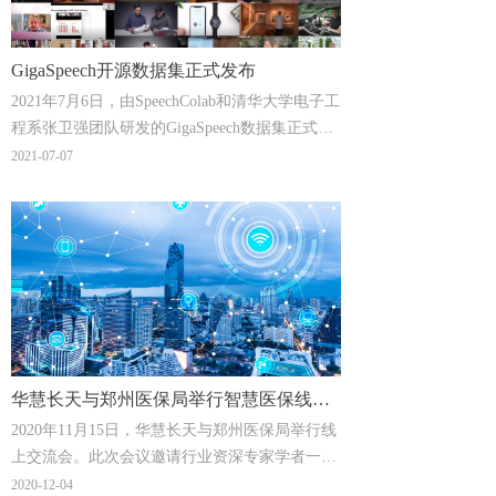
GigaSpeech开源数据集正式发布
2021年7月6日，由SpeechColab和清华大学电子工
程系张卫强团队研发的GigaSpeech数据集正式发
布，该数据集存储于清华大学天津电子信息研究
2021-07-07
院人工智能大数据中心的AI数据平台，并由中心
团队提供运维保障服务。
华慧长天与郑州医保局举行智慧医保线上
2020年11月15日，华慧长天与郑州医保局举行线
交流会议
上交流会。此次会议邀请行业资深专家学者一同
研讨智慧医疗实践经验与展望，针对医疗保障体
2020-12-04