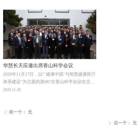
系智能化展开深入探讨。清华大学天津电子信息
研究院人工智能大数据中心主任、华慧长天创始
人阮冰博士主持会议。
华慧长天应邀出席香山科学会议
2020年11月17日，以“‘健康中国’与智慧健康医疗
体系建设”为主题的第687次香山科学会议在北京
香山正式召开。清华大学电子信息研究院人工智
2020-11-20
能大数据中心主任阮冰博士受邀参会，与各界专
家深入研讨。
前一个：
无
ꁣ
后一个：
无
ꁕ